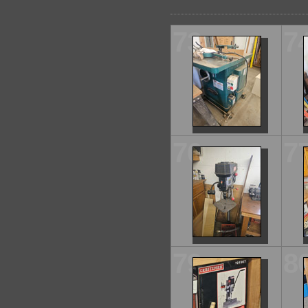
73
7
76
7
79
8