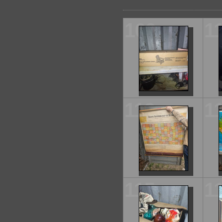
109
1
112
1
115
1