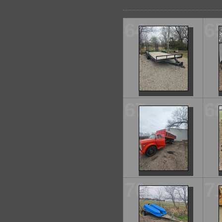
64
6
67
6
70
7